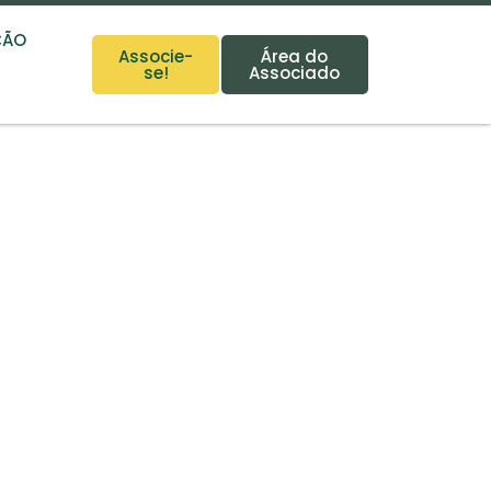
ÇÃO
Associe-
Área do
se!
Associado